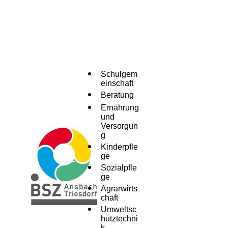
Schulgem
einschaft
Beratung
Ernährung
und
Versorgun
g
Kinderpfle
ge
Menü
Sozialpfle
ge
Agrarwirts
chaft
Umweltsc
hutztechni
k