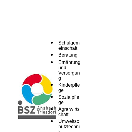
Schulgem
einschaft
Beratung
Ernährung
und
Versorgun
g
Kinderpfle
ge
Menü
Sozialpfle
ge
Agrarwirts
chaft
Umweltsc
hutztechni
k