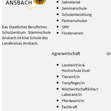
Sekretariat
Seminarschule
Schulentwicklung
Partnerschulen
SMV
Das Staatliches Berufliches
Schulzentrum Stammschule
Förderverein
Ansbach ist eine Schule des
Landkreises Ansbach.
Agrarwirtschaft
Um
Landwirt/in &
Hochschule Dual
Tierwirt/in
Tierpfleger/in
Milchwirtschaftliche/r
Laborant/in
Pferdewirt/in
Fachkraft