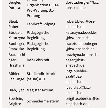
Bergler,
dorota.bergler@bsz
Organisation DSD-I-
Dorota
-ansbach.de
Pro-Prüfung, B1-
Prüfung
Bleul,
robert.bleul@bsz-
Lehrkraft Kolping
Robert
ansbach.de
Böckler,
Pädagogische
katarzyna.boeckler
Katarzyna
Begleitung
@bsz-ansbach.de
Bonheger,
Pädagogische
franziska.bonheger
Franziska
Begleitung
@bsz-ansbach.de
Braunschl
hrazhyna.braunschl
äger,
DaZ-Lehrkraft
aeger@bsz-
Hrazhyna
ansbach.de
inge.buehler-
Bühler-
Studiendirektorin
saal@bsz-
Saal, Inge
(StDin) a. D.
ansbach.de
iyad.diab@bsz-
Diab, Iyad
Magister Artium
ansbach.de
Eberlein,
brigitte.eberlein@bs
Schneidermeisterin
Brigitte
z-ansbach.de