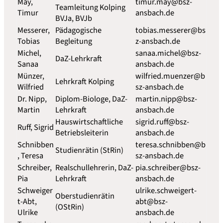
May,
timur.may@bsz-
Teamleitung Kolping
Timur
ansbach.de
BVJa, BVJb
Messerer,
Pädagogische
tobias.messerer@bs
Tobias
Begleitung
z-ansbach.de
Michel,
sanaa.michel@bsz-
DaZ-Lehrkraft
Sanaa
ansbach.de
Münzer,
wilfried.muenzer@b
Lehrkraft Kolping
Wilfried
sz-ansbach.de
Dr. Nipp,
Diplom-Biologe, DaZ-
martin.nipp@bsz-
Martin
Lehrkraft
ansbach.de
Hauswirtschaftliche
sigrid.ruff@bsz-
Ruff, Sigrid
Betriebsleiterin
ansbach.de
Schnibben
teresa.schnibben@b
Studienrätin (StRin)
, Teresa
sz-ansbach.de
Schreiber,
Realschullehrerin, DaZ-
pia.schreiber@bsz-
Pia
Lehrkraft
ansbach.de
Schweiger
ulrike.schweigert-
Oberstudienrätin
t-Abt,
abt@bsz-
(OStRin)
Ulrike
ansbach.de