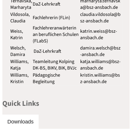
Ternavska,
marharyta.ternavsk
DaZ-Lehrkraft
Marharyta
a@bsz-ansbach.de
Vildosola,
claudia.vildosola@b
Fachlehrerin (FLin)
Claudia
sz-ansbach.de
Fachlehreranwärterin
Weiss,
katrin.weiss@bsz-
an beruflichen Schulen
Katrin
ansbach.de
(FLabS)
Welsch,
damira.welsch@bsz
DaZ-Lehrkraft
Damira
-ansbach.de
Williams,
Teamleitung Kolping
katja.williams@bsz-
Katja
DK-BS, BIKV, BIK, BVJc
ansbach.de
Williams,
Pädagogische
kristin.williams@bs
Kristin
Begleitung
z-ansbach.de
Quick Links
Downloads