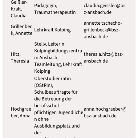
Geißler-
Pädagogin,
claudia.geissler@bs
Kraft,
Traumatherapeutin
z-ansbach.de
Claudia
annette.tschecho-
Grillenbec
Lehrkraft Kolping
grillenbeck@bsz-
k, Annette
ansbach.de
Stellv. Leiterin
Kolpingbildungszentru
Hitz,
theresia.hitz@bsz-
m Ansbach,
Theresia
ansbach.de
Teamleitung, Lehrkraft
Kolping
Oberstudienrätin
(OStRin),
Schulbeauftragte für
die Betreuung der
berufsschul-
Hochgrae
anna.hochgraeber@
pflichtigen Jugendliche
ber, Anna
bsz-ansbach.de
n ohne
Ausbildungsplatz und
der