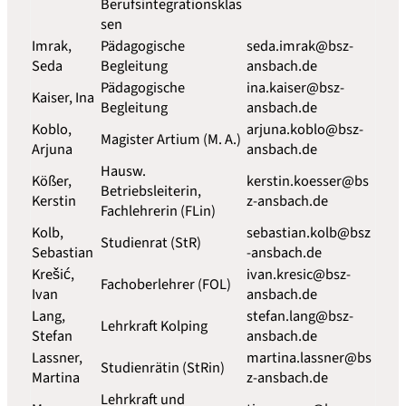
Berufsintegrationsklas
sen
Imrak,
Pädagogische
seda.imrak@bsz-
Seda
Begleitung
ansbach.de
Pädagogische
ina.kaiser@bsz-
Kaiser, Ina
Begleitung
ansbach.de
Koblo,
arjuna.koblo@bsz-
Magister Artium (M. A.)
Arjuna
ansbach.de
Hausw.
Kößer,
kerstin.koesser@bs
Betriebsleiterin,
Kerstin
z-ansbach.de
Fachlehrerin (FLin)
Kolb,
sebastian.kolb@bsz
Studienrat (StR)
Sebastian
-ansbach.de
Krešić
,
ivan.kresic@bsz-
Fachoberlehrer (FOL)
Ivan
ansbach.de
Lang,
stefan.lang@bsz-
Lehrkraft Kolping
Stefan
ansbach.de
Lassner,
martina.lassner@bs
Studienrätin (StRin)
Martina
z-ansbach.de
Lehrkraft und