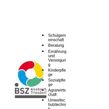
Schulgem
einschaft
Beratung
Ernährung
und
Versorgun
g
Kinderpfle
ge
Menü
Sozialpfle
ge
Agrarwirts
chaft
Umweltsc
hutztechni
k