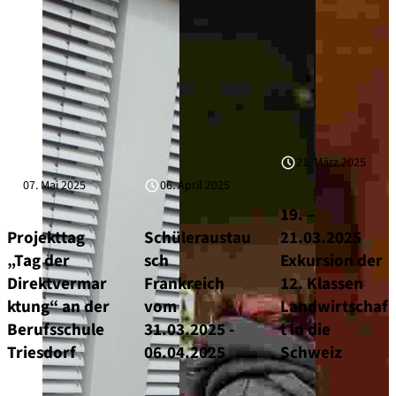
21. März 2025
07. Mai 2025
06. April 2025
19. –
Projekttag
Schüleraustau
21.03.2025
„Tag der
sch
Exkursion der
Direktvermar
Frankreich
12. Klassen
ktung“ an der
vom
Landwirtschaf
Berufsschule
31.03.2025 -
t in die
Triesdorf
06.04.2025
Schweiz