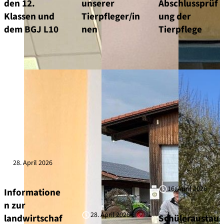
den 12.
unserer
Abschlussprüf
Klassen und
Tierpfleger/in
ung der
dem BGJ L10
nen
Tierpflege
28. April 2026
16. April 2026
Informatione
n zur
28. April 2026
landwirtschaf
Schüleraustau