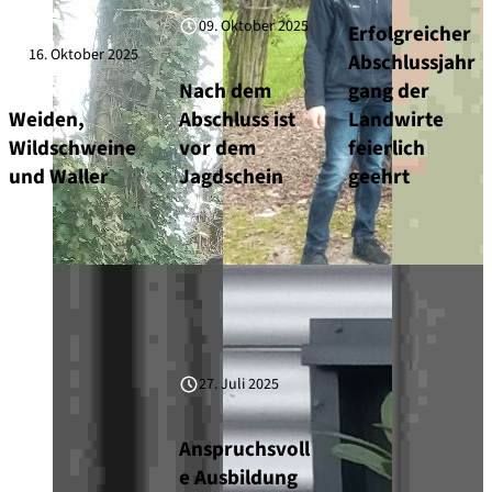
09. Oktober 2025
Erfolgreicher
16. Oktober 2025
Abschlussjahr
Nach dem
gang der
Weiden,
Abschluss ist
Landwirte
Wildschweine
vor dem
feierlich
und Waller
Jagdschein
geehrt
27. Juli 2025
Anspruchsvoll
e Ausbildung