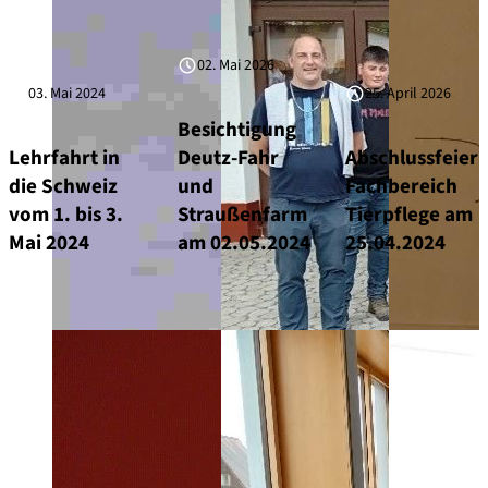
02. Mai 2026
03. Mai 2024
25. April 2026
Besichtigung
Lehrfahrt in
Deutz-Fahr
Abschlussfeier
die Schweiz
und
Fachbereich
vom 1. bis 3.
Straußenfarm
Tierpflege am
Mai 2024
am 02.05.2024
25.04.2024