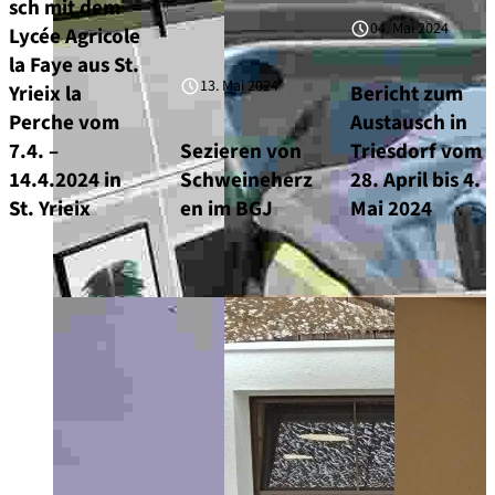
sch mit dem
04. Mai 2024
Lycée Agricole
la Faye aus St.
13. Mai 2024
Yrieix la
Bericht zum
Perche vom
Austausch in
7.4. –
Sezieren von
Triesdorf vom
14.4.2024 in
Schweineherz
28. April bis 4.
St. Yrieix
en im BGJ
Mai 2024