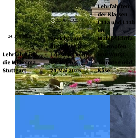
Lehrfahrten
der Klassen
21. Juli 2025
L11a und L11b
im
24. Juli 2025
Bericht zum
Wahlpflichtfa
Austausch in
ch: Hopfen
Lehrfahrt in
Triesdorf vom
und Wurst –
die Wilhelma
18. Mai bis
Tomaten und
Stuttgart
24.Mai 2025
Käse