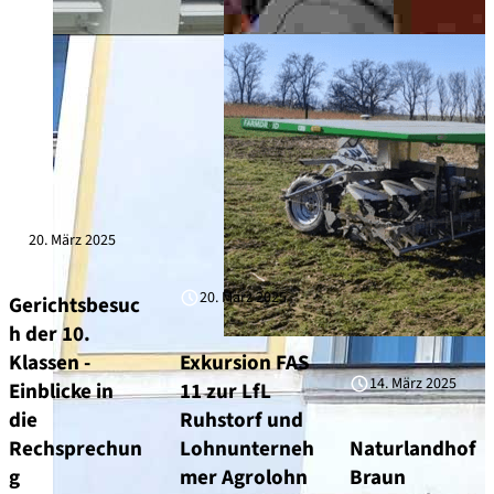
20. März 2025
20. März 2025
Gerichtsbesuc
h der 10.
Klassen -
Exkursion FAS
14. März 2025
Einblicke in
11 zur LfL
die
Ruhstorf und
Rechsprechun
Lohnunterneh
Naturlandhof
g
mer Agrolohn
Braun