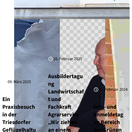
26. Februar 2025
Ausbildertagu
09. März 2025
ng
22. Februar 2024
Landwirtschaf
Ein
t und
Praxisbesuch
Fachkraft
Info- und
in der
Agrarservice -
Anmeldetag
Triesdorfer
„Wir ziehen
im Bereich
Geflügelhaltu
an einem
der Grünen