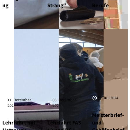
ng
Strang“
Berufe
25. Juli 2024
11. Dezember
03. Dezember
2024
2024
Meisterbrief-
Lehrfahrt mit
Lehrfahrt FAS
und