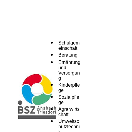
Schulgem
einschaft
Beratung
Ernährung
und
Versorgun
g
Kinderpfle
ge
Menü
Sozialpfle
ge
Agrarwirts
chaft
Umweltsc
hutztechni
k