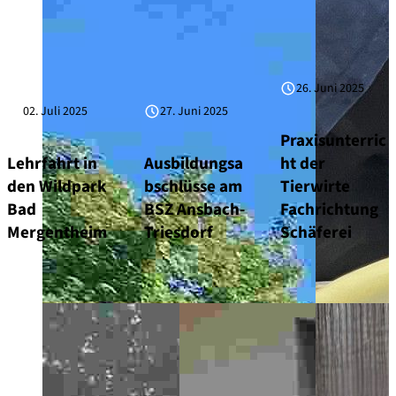
26. Juni 2025
02. Juli 2025
27. Juni 2025
Praxisunterric
Lehrfahrt in
Ausbildungsa
ht der
den Wildpark
bschlüsse am
Tierwirte
Bad
BSZ Ansbach-
Fachrichtung
Mergentheim
Triesdorf
Schäferei