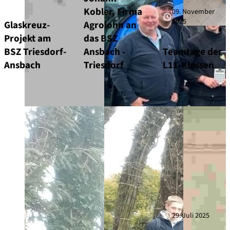
Kobler, Firma
09. November
2025
Glaskreuz-
Agrolohn an
Projekt am
das BSZ
BSZ Triesdorf-
Ansbach -
Teamtage der
Ansbach
Triesdorf
L11-Klassen
29. Juli 2025