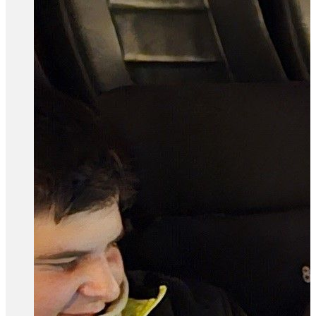
Anforderungsprofil
Berufsaussichten
Ausbildung
Anmeldung
Lehrkräfte
Kinderpflege
Berufsbild
Anforderungsprofil
Berufsaussichten
Ausbildung
Anmeldung
Lehrkräfte
Sozialpflege
Berufsbild