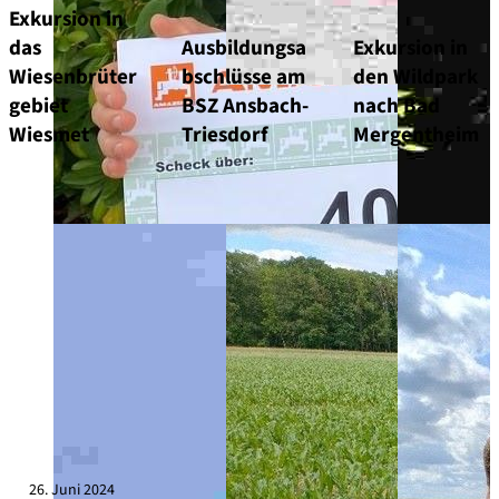
Exkursion in
das
Ausbildungsa
Exkursion in
Wiesenbrüter
bschlüsse am
den Wildpark
gebiet
BSZ Ansbach-
nach Bad
Wiesmet
Triesdorf
Mergentheim
26. Juni 2024