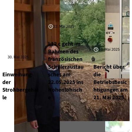
22. Mai 2025
L12 c geht im
21. Mai 2025
Rahmen des
30. Mai 2025
französischen
Schüleraustau
Bericht über
Einweihung
sches am
die
der
22.05.2025 ins
Betriebsbesic
Strohbergehal
Hohenlohisch
htigungen am
le
e
21. Mai 2025