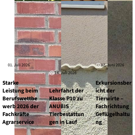
01. Juli 2026
12. Juni 2026
14. Juli 2026
Starke
Exkursionsber
Leistung beim
Lehrfahrt der
icht der
Berufswettbe
Klasse P10 zu
Tierwirte –
werb 2026 der
ANUBIS
Fachrichtung
Fachkräfte
Tierbestattun
Geflügelhaltu
Agrarservice
gen in Lauf
ng