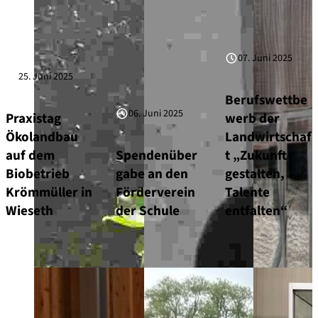
07. Juni 2025
25. Juni 2025
Berufswettbe
06. Juni 2025
Praxistag
werb der
Ökolandbau
Landwirtschaf
auf dem
Spendenüber
t „Zukunft
Biobetrieb
gabe an den
gestalten,
Krömmüller in
Förderverein
Talente
Wieseth
der Schule
entfalten“