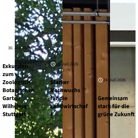
30. Juli 2026
28. Juli 2026
Exkursion
zum
24. Juli 2026
Zoologisch-
Starker
Botanischen
Nachwuchs
Garten
für die
Gemeinsam
Wilhelma
Landwirtschaf
stark für die
Stuttgart
t
grüne Zukunft