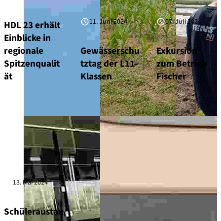
11. Juni 2024
07. Juli 2024
HDL 23 erhält
Einblicke in
regionale
Gewässerschu
Exkursion
Spitzenqualit
tztag der L11-
zum Betrieb
ät
Klassen
Fischer
13. Mai 2024
Schüleraustau