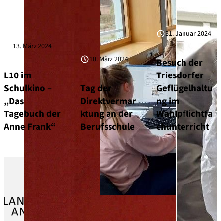
31. Januar 2024
13. März 2024
10. März 2024
Besuch der
L10 im
Triesdorfer
Schulkino –
Tag der
Geflügelhaltu
„Das
Direktvermar
ng im
Tagebuch der
ktung an der
Wahlpflichtfa
Anne Frank“
Berufsschule
chunterricht
Schulgemeinschaft
Schulleitung
Lehrerkollegium
Sekretariat
Seminarschule