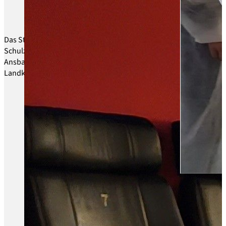
Schulentwicklung
Partnerschulen
SMV
Förderverein
Das Staatliches Berufliches
Schulzentrum Stammschule
Ansbach ist eine Schule des
Landkreises Ansbach.
Beratung
Schulpsychologin
Beratungslehrkraft
Sozialpädagogin
MSD
Inklusion
Hilfsangebote
Ernährung und Versorgung
Berufsbild