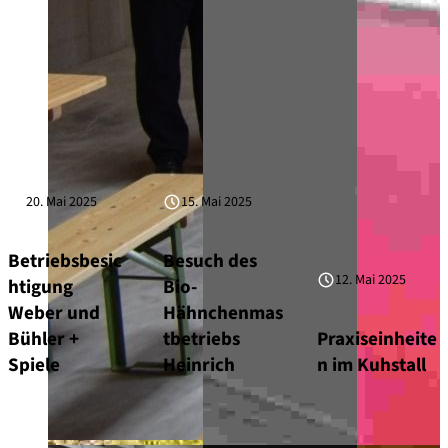
20. Mai 2025
15. Mai 2025
Betriebsbesic
Besuch des
12. Mai 2025
htigung
Bio-
Weber und
Hähnchenmas
Bühler +
tbetriebs
Praxiseinheite
Spiele
Heinrich
n im Kuhstall