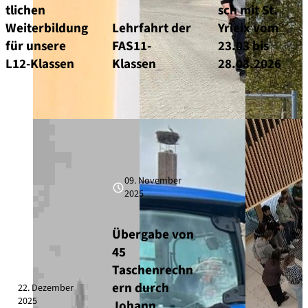
tlichen
sch mit St.
Weiterbildung
Lehrfahrt der
Yrieix vom
für unsere
FAS11-
23.03 bis
L12-Klassen
Klassen
28.03.2026
09. November
2025
Übergabe von
45
Taschenrechn
ern durch
22. Dezember
2025
Johann