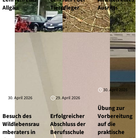
Allgäu
Tierpfleger
Ausritts
30. April 2026
30. April 2026
29. April 2026
Übung zur
Besuch des
Erfolgreicher
Vorbereitung
Wildlebensrau
Abschluss der
auf die
mberaters in
Berufsschule
praktische