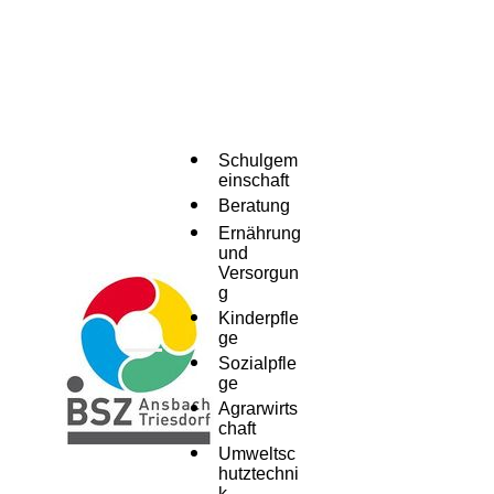
Schulgem
einschaft
Beratung
Ernährung
und
Versorgun
g
Kinderpfle
ge
Menü
Sozialpfle
ge
Agrarwirts
chaft
Umweltsc
hutztechni
k