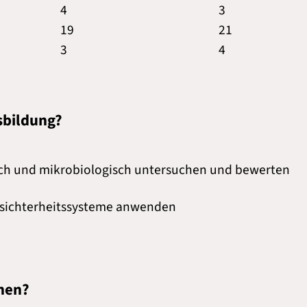
4
3
19
21
3
4
sbildung?
sch und mikrobiologisch untersuchen und bewerten
lsichterheitssysteme anwenden
chen?