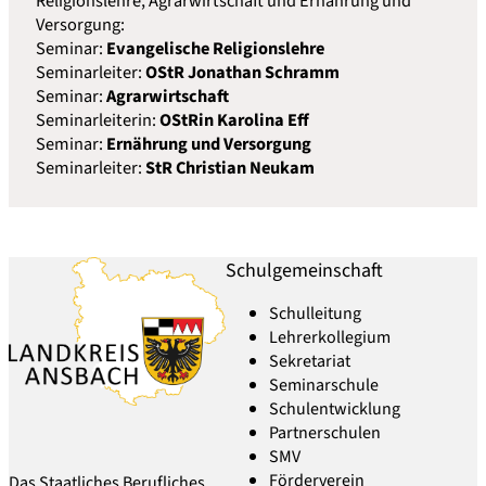
Religionslehre, Agrarwirtschaft und Ernährung und
Versorgung:
Seminar:
Evangelische Religionslehre
Seminarleiter:
OStR Jonathan Schramm
Seminar:
Agrarwirtschaft
Seminarleiterin:
OStRin Karolina Eff
Seminar:
Ernährung und Versorgung
Seminarleiter:
StR Christian Neukam
Schulgemeinschaft
Schulleitung
Lehrerkollegium
Sekretariat
Seminarschule
Schulentwicklung
Partnerschulen
SMV
Förderverein
Das Staatliches Berufliches