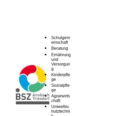
Schulgem
einschaft
Beratung
Ernährung
und
Versorgun
g
Kinderpfle
ge
Menü
Sozialpfle
ge
Agrarwirts
chaft
Umweltsc
hutztechni
k