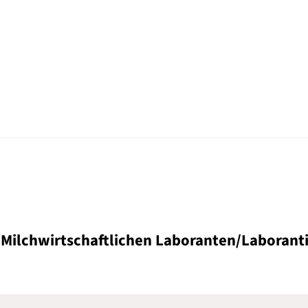
hwirtschaftliche/r Laboran
 Milchwirtschaftlichen Laboranten/Laborant