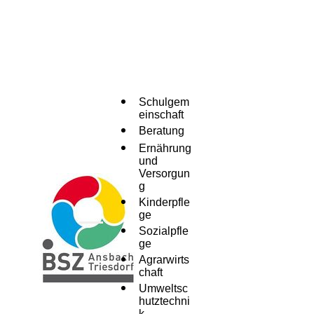
Schulgem
einschaft
Beratung
Ernährung
und
Versorgun
g
Kinderpfle
ge
Menü
Sozialpfle
ge
Agrarwirts
chaft
Umweltsc
hutztechni
k