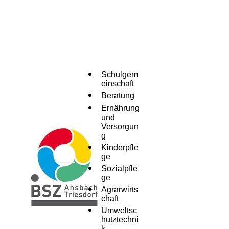
Schulgem
einschaft
Beratung
Ernährung
und
Versorgun
g
Kinderpfle
ge
Menü
Sozialpfle
ge
Agrarwirts
chaft
Umweltsc
hutztechni
k