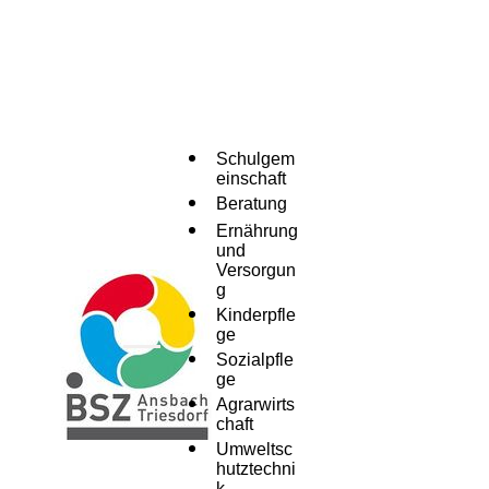
Schulgem
einschaft
Beratung
Ernährung
und
Versorgun
g
Kinderpfle
ge
Menü
Sozialpfle
ge
Agrarwirts
chaft
Umweltsc
hutztechni
k